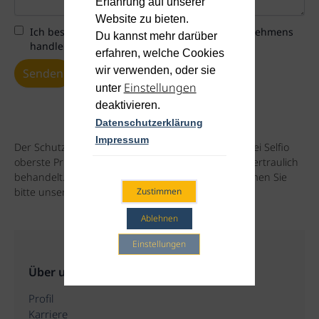
Erfahrung auf unserer
Website zu bieten.
Ich bestätige, dass ich im Namen eines Unternehmens
Du kannst mehr darüber
handle (keine Privatperson)
*
erfahren, welche Cookies
wir verwenden, oder sie
Einstellungen
unter
deaktivieren.
Datenschutzerklärung
Impressum
Der Schutz Ihrer personenbezogenen Daten hat bei Selfio
oberste Priorität. Ihre Angaben werden natürlich vertraulich
behandelt. Weiterführende Informationen entnehmen Sie
bitte unserer
Datenschutzerklärung.
Zustimmen
Ablehnen
Einstellungen
Über uns
Profil
Karriere