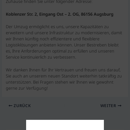
Zuhause finden Sie unter folgender Adresse:
Koblenzer Str. 2, Eingang Ost – 2. OG, 86156 Augsburg
Der Umzug ermöglicht es uns, unsere Kapazitäten zu
erweitern und unsere Infrastruktur zu modernisieren, damit
wir Ihnen künftig noch effizientere und flexiblere
Logistiklösungen anbieten können. Unser Bestreben bleibt
es, Ihre Anforderungen optimal zu erfüllen und unseren
Service kontinuierlich zu verbessern.
Wir danken Ihnen für Ihr Vertrauen und freuen uns darauf,
Sie auch an unserem neuen Standort weiterhin tatkräftig zu
unterstützen. Bei Fragen stehen wir Ihnen wie gewohnt
gerne zur Verfügung!
ZURÜCK
WEITER