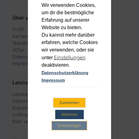
Wir verwenden Cookies,
um dir die bestmögliche
Über uns
Erfahrung auf unserer
Website zu bieten.
Profil
Du kannst mehr darüber
Karriere
erfahren, welche Cookies
Standorte
ADSp
wir verwenden, oder sie
Datenschutz
Einstellungen
unter
Impressum
deaktivieren.
Datenschutzerklärung
Impressum
Leistungen
Landverkehr
Intermodal Verkehr
Zustimmen
Expressversand
Luftfracht
Ablehnen
Nah- und Mittelost
Einstellungen