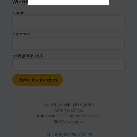
Wir rufen Sie gerne zurück
Name:
Nummer:
Geeignete Zeit:
Ceba International Logistics
GmbH & Co. KG
Koblenzer Str. 2 Eingang Ost - 2. OG
86156 Augsburg
Tel: +49 (0)821 780 876 - 15