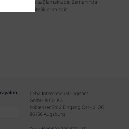
ş partneri olmasını sağlamaktadır. Zamanında
 fark yaratan niteliklerimizdir.
arayalım.
Ceba International Logistics
GmbH & Co. KG
Koblenzer Str. 2 Eingang Ost - 2. OG
86156 Augsburg