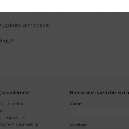
mizin nakliye, lojistik ve hizmet alanında güvenilir bir i
nında tam esnek yaklaşım müşterilerimize karşı belirleyici ve
Augsburg sehrindedir.
ilegiyle…
 Çözümlerimiz
Numaranızı yazın biz sizi 
Taşımacılığı
Name:
go
l Taşımacılık
kspress Taşımacılığı
Number: