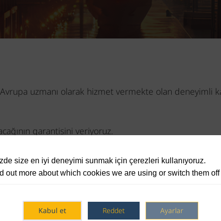
nında Avrupa uzmanı olarak hizmet vermekte olan deneyimli
.
lacağının garantisini veriyoruz.
lık hizmeti sunmaktayız. İhtiyaçlarınız doğrultusunda firma
de size en iyi deneyimi sunmak için çerezleri kullanıyoruz.
e hedeflerinize ulaşmanızı sağlıyoruz.
d out more about which cookies we are using or switch them off
e paylaşmaktayız.
Kabul et
Reddet
Ayarlar