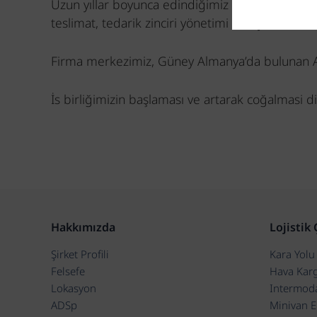
Uzun yıllar boyunca edindiğimiz deneyim, şirketi
teslimat, tedarik zinciri yönetimi ve lojistik ala
Firma merkezimiz, Güney Almanya’da bulunan 
İs birliğimizin başlaması ve artarak coğalmasi d
Hakkımızda
Lojistik
Şirket Profili
Kara Yolu 
Felsefe
Hava Kar
Lokasyon
Intermoda
ADSp
Minivan E