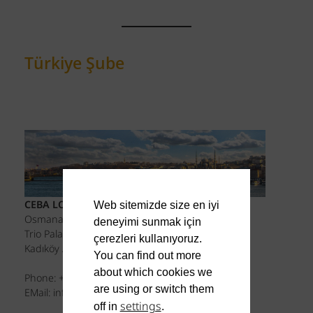
Türkiye Şube
CEBA LOJİSTİK LTD.ŞTİ.
Web sitemizde size en iyi
Osmanağa Mah. Kıvanç Sokak No:6
deneyimi sunmak için
Trio Palas K/2 D/4
çerezleri kullanıyoruz.
Kadıköy / İstanbul
You can find out more
about which cookies we
Phone: +90 212 873 11 16
are using or switch them
EMail: info.tr@ceba-logistics.com
settings
off in
.