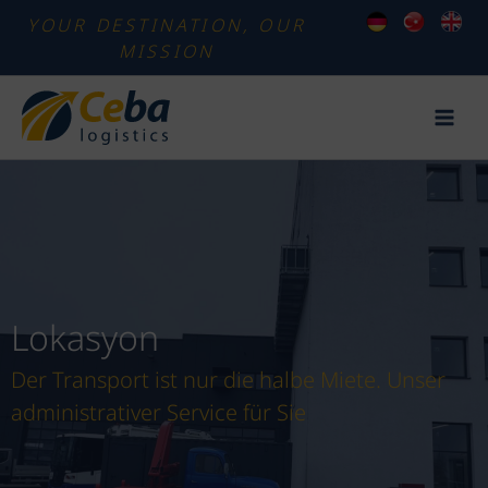
İçeriğe
YOUR DESTINATION, OUR
atla
MISSION
Lokasyon
Der Transport ist nur die halbe Miete. Unser
administrativer Service für Sie