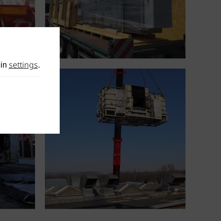
settings
 in
.