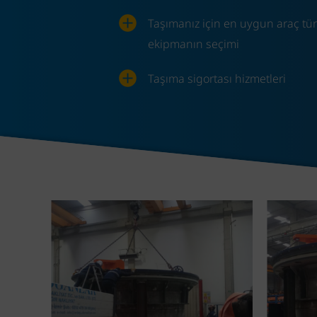
Taşımanız için en uygun araç tü
ekipmanın seçimi
Taşıma sigortası hizmetleri