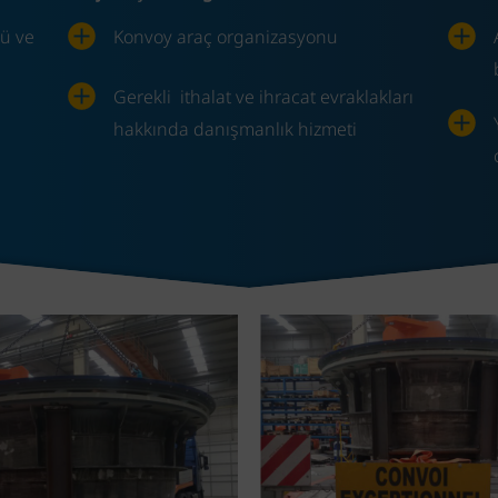
rü ve
Konvoy araç organizasyonu
Gerekli ithalat ve ihracat evraklakları
hakkında danışmanlık hizmeti