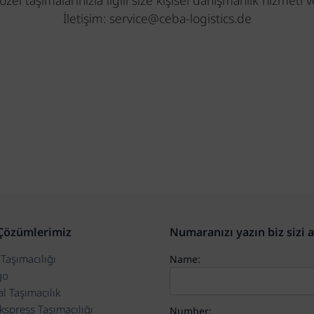
özel taşımalarınızla ilgili size kişisel danışmanlık hizmeti ve
İletişim: service@ceba-logistics.de
 Çözümlerimiz
Numaranızı yazın biz sizi 
Taşımacılığı
Name:
go
l Taşımacılık
kspress Taşımacılığı
Number: