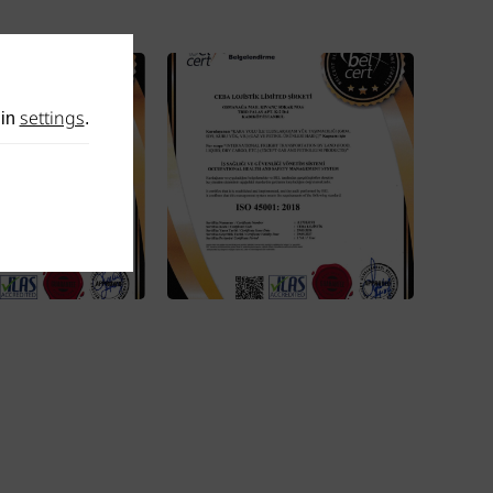
settings
 in
.